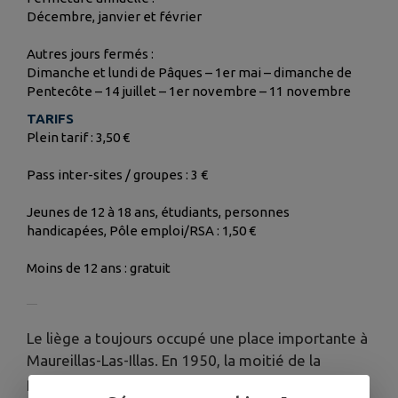
Décembre, janvier et février
Autres jours fermés :
Dimanche et lundi de Pâques – 1er mai – dimanche de
Pentecôte – 14 juillet – 1er novembre – 11 novembre
TARIFS
Plein tarif : 3,50 €
Pass inter-sites / groupes : 3 €
Jeunes de 12 à 18 ans, étudiants, personnes
handicapées, Pôle emploi/RSA : 1,50 €
Moins de 12 ans : gratuit
Le liège a toujours occupé une place importante à
Maureillas-Las-Illas. En 1950, la moitié de la
population œuvrait à la noble fabrication du