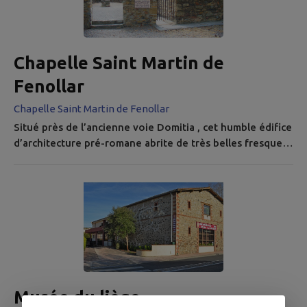
Chapelle Saint Martin de
Fenollar
Chapelle Saint Martin de Fenollar
Situé près de l’ancienne voie Domitia , cet humble édifice
d’architecture pré-romane abrite de très belles fresques
du XIIème siècle. Ce décor présente l’histoire de
l’Incarnation (Annonciation – Nativité – Annonce aux
bergers – Adoration des Rois Mages) et au-dessus la
vision de la Majestas Domini, inspirée de l’Apocalypse : le
Christ, entouré du Tétramorphe, reçoit l’hommage des
vingt-quatre...
Musée du liège