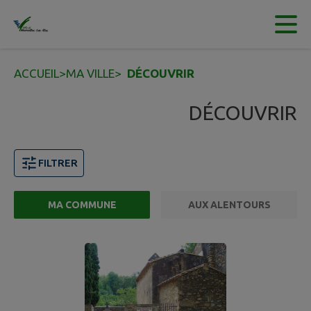
Contenu
Menu
Recherche
Pied de page
ACCUEIL
>
MA VILLE
>
DÉCOUVRIR
DÉCOUVRIR
FILTRER
MA COMMUNE
AUX ALENTOURS
2 points d'intérêts trouvés.