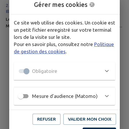
Gérer mes cookies 🍪
2 Avenue Maréchal Joffre 66480 Maureillas-las-
Illas
Le liège a toujours occupé une place importante à
Ce site web utilise des cookies. Un cookie est
Maureillas-Las-Illas. En 1950, la moitié de la population
un petit fichier enregistré sur votre terminal
œuvrait à la noble fabrication du bouchon. Afin de
lors de la visite sur le site.
transmettre ce savoir-faire, d'anciens bouchonniers ont
Pour en savoir plus, consultez notre
Politique
créé le Musée du Liège en 1982. Tout au long de votre
de gestion des cookies
.
visite, vous pourrez appréhender la technique qui
consiste à déshabiller un arbre sans le blesser et suivre
l'évolution du...
Obligatoire
Mesure d'audience (Matomo)
REFUSER
VALIDER MON CHOIX