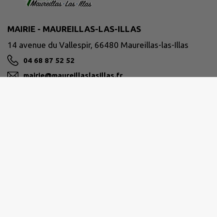
MAIRIE - MAUREILLAS-LAS-ILLAS
14 avenue du Vallespir, 66480 Maureillas-las-Illas
04 68 87 52 52
mairie@maureillaslasillas.fr
M'Y RENDRE
www.maureillaslasillas.fr
POLICE MUNICIPALE ligne directe 04.68.87.52.56
Horaires d'ouverture de la Mairie et de la Police
Municipale