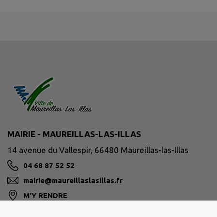
MAIRIE - MAUREILLAS-LAS-ILLAS
14 avenue du Vallespir, 66480 Maureillas-las-Illas
04 68 87 52 52
mairie@maureillaslasillas.fr
M'Y RENDRE
www.maureillaslasillas.fr