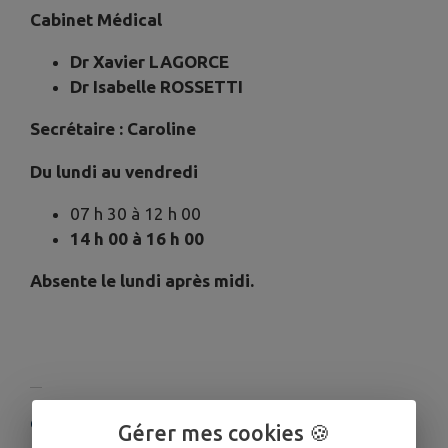
Cabinet Médical
Dr Xavier LAGORCE
Dr Isabelle ROSSETTI
Secrétaire : Caroline
Du lundi au vendredi
07 h 30 à 12 h 00
14 h 00 à 16 h 00
Absente le lundi après midi.
COORDONNÉES
Gérer mes cookies 🍪