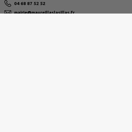
04 68 87 52 52
mairie@maureillaslasillas.fr
M'Y RENDRE
www.maureillaslasillas.fr
POLICE MUNICIPALE ligne directe 04.68.87.52.56
Horaires d'ouverture de la Mairie et de la Police
Municipale
Du lundi au vendredi
9h-12h /14h-17h.
Fermée le mercredi matin.
Facebook :
@mairiedemaureillas