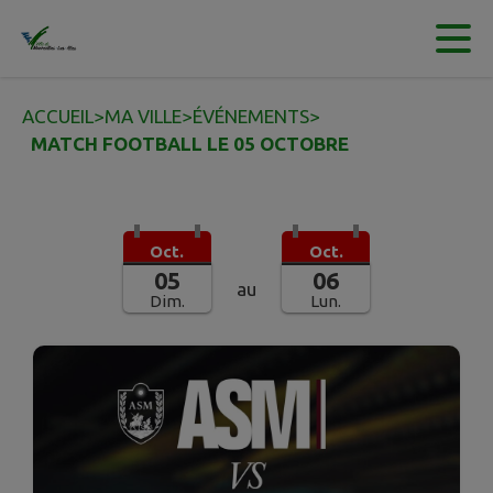
Contenu
Menu
Recherche
Pied de page
ACCUEIL
>
MA VILLE
>
ÉVÉNEMENTS
>
MATCH FOOTBALL LE 05 OCTOBRE
Oct.
Oct.
05
06
au
Dim.
Lun.