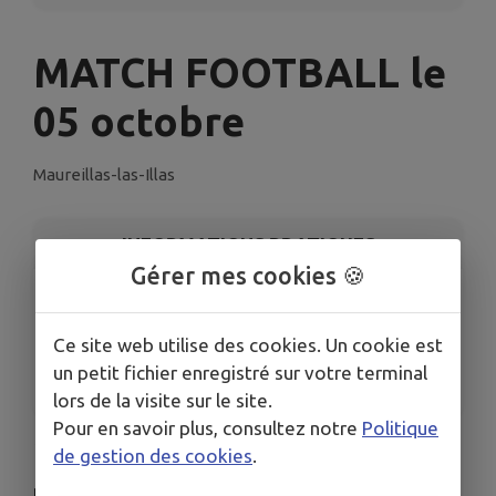
MATCH FOOTBALL le
05 octobre
Maureillas-las-Illas
INFORMATIONS PRATIQUES
Gérer mes cookies 🍪
LIEU
MATCH FOOTBALL le 05 octobre
Ce site web utilise des cookies. Un cookie est
DATES
un petit fichier enregistré sur votre terminal
Du dim. 5 oct. au lun. 6 oct.
lors de la visite sur le site.
Pour en savoir plus, consultez notre
Politique
1er match de championnat de football à domicile
de gestion des cookies
.
Dimanche 05 octobre 2025 à 15h00