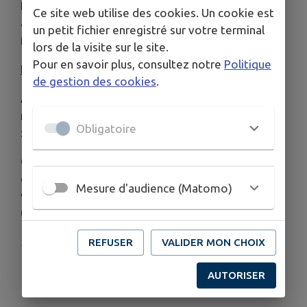
Reprise de la gym adaptée tous
les lundis de 11h
Ce site web utilise des cookies. Un cookie est
à 12h à partir du 15 septembre 2025 au Foyer
un petit fichier enregistré sur votre terminal
Municipal.
lors de la visite sur le site.
Pour en savoir plus, consultez notre
Politique
Inscriptions et renseignements
:
de gestion des cookies
.
Au
CCAS
, 14 avenue du Vallespir, les mardis,
mercredis et jeudis de 14h à 18h. Téléphone
Obligatoire
: 04.68.87.52.52
Ou à la
Maison Pour Tous
, Place de la République,
du lundi au jeudi de 9h à 12h et de 14h à 18h, le
Mesure d'audience (Matomo)
vendredi de 9h à 12h et de 14h à 17h. Téléphone :
04.68.21.61.27
Nombre de places limité.
REFUSER
VALIDER MON CHOIX
AUTORISER