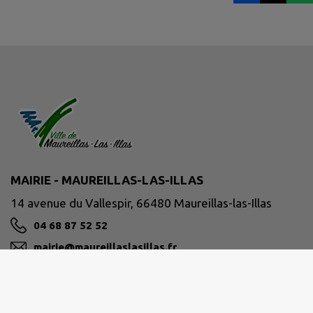
MAIRIE - MAUREILLAS-LAS-ILLAS
14 avenue du Vallespir, 66480 Maureillas-las-Illas
04 68 87 52 52
mairie@maureillaslasillas.fr
M'Y RENDRE
www.maureillaslasillas.fr