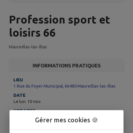
Profession sport et
loisirs 66
Maureillas-las-Illas
INFORMATIONS PRATIQUES
LIEU
1 Rue du Foyer Municipal, 66480 Maureillas-las-Illas
DATE
Le lun. 10 nov.
HORAIRES
À 00h05
Gérer mes cookies 🍪