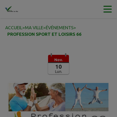
Contenu
Menu
Recherche
Pied de page
ACCUEIL
>
MA VILLE
>
ÉVÉNEMENTS
>
PROFESSION SPORT ET LOISIRS 66
Nov.
10
Lun.