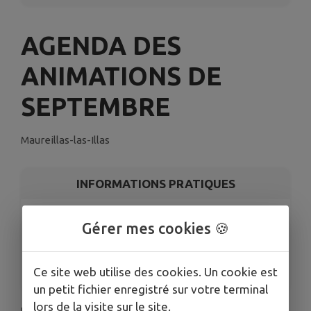
AGENDA DES
ANIMATIONS DE
SEPTEMBRE
Maureillas-las-Illas
INFORMATIONS PRATIQUES
LIEU
Gérer mes cookies 🍪
66480 Maureillas-las-Illas
DATES
Du mar. 2 sept. au mar. 30 sept.
Ce site web utilise des cookies. Un cookie est
un petit fichier enregistré sur votre terminal
lors de la visite sur le site.