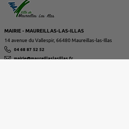
MAIRIE - MAUREILLAS-LAS-ILLAS
14 avenue du Vallespir, 66480 Maureillas-las-Illas
04 68 87 52 52
mairie@maureillaslasillas.fr
M'Y RENDRE
www.maureillaslasillas.fr
POLICE MUNICIPALE ligne directe 04.68.87.52.56
Horaires d'ouverture de la Mairie et de la Police