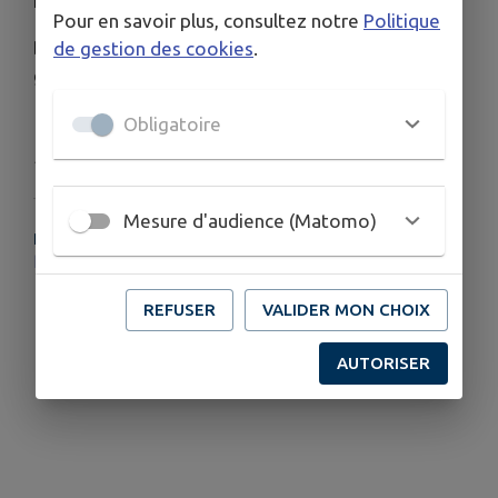
L'été n'est pas fini.....
Pour en savoir plus, consultez notre
Politique
Découvrez les animations de la rentrée et
de gestion des cookies
.
gardons la bonne énergie estivale !😀👍
Obligatoire
Publié par Maureillas Las Illas
Mesure d'audience (Matomo)
PLUS D'INFORMATIONS
https://www.maureillaslasillas.fr/
REFUSER
VALIDER MON CHOIX
AUTORISER