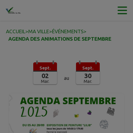
Contenu
Menu
Recherche
Pied de page
ACCUEIL
>
MA VILLE
>
ÉVÉNEMENTS
>
AGENDA DES ANIMATIONS DE SEPTEMBRE
Sept.
Sept.
02
30
au
Mar.
Mar.